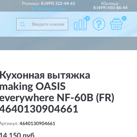
Розница:
8 (499) 322-44-61
Юрлица:
ДОСТАВИМ
ПО ВСЕЙ РОССИИ
8 (499) 450-86-44
Перезвоните мне
0
0
Кухонная вытяжка
making OASIS
everywhere NF-60B (FR)
4640130904661
Артикул:
4640130904661
14 150 руб.