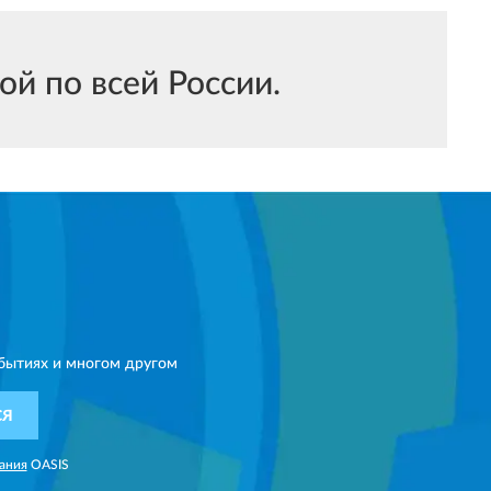
й по всей России.
бытиях и многом другом
СЯ
ания
OASIS