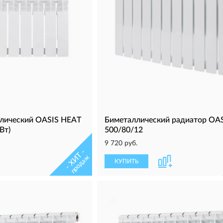
лический OASIS HEAT
Биметаллический радиатор OA
Вт)
500/80/12
9 720 руб.
- ХИТ -
продаж
КУПИТЬ