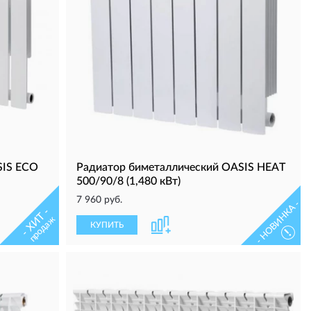
SIS ECO
Радиатор биметаллический OASIS HEAT
500/90/8 (1,480 кВт)
7 960 руб.
- НОВИНКА -
- ХИТ -
продаж
КУПИТЬ
!