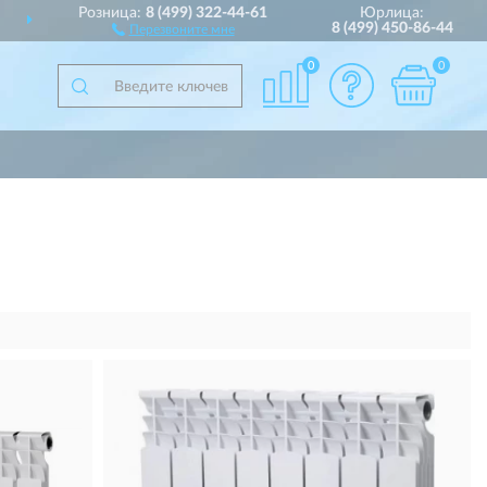
Розница:
8 (499) 322-44-61
Юрлица:
ВСЕЙ РОССИИ
ПОЛН
8 (499) 450-86-44
Перезвоните мне
0
0